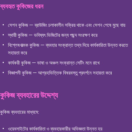
ব্যবহৃত কুকিজের ধরন
সেশন কুকিজ — ব্রাউজিং চলাকালীন সক্রিয় থাকে এবং সেশন শেষে মুছে যায়
স্থায়ী কুকিজ — ভবিষ্যৎ ভিজিটের জন্য পছন্দ সংরক্ষণ করে
বিশ্লেষণাত্মক কুকিজ — ব্যবহার সংক্রান্ত তথ্য দিয়ে কার্যকারিতা উন্নত করতে
সহায়তা করে
কার্যকরী কুকিজ — ভাষা ও অঞ্চল সংক্রান্ত সেটিং মনে রাখে
বিজ্ঞাপনী কুকিজ — আগ্রহভিত্তিক বিষয়বস্তু প্রদর্শনে সহায়তা করে
কুকিজ ব্যবহারের উদ্দেশ্য
কুকিজ ব্যবহারের মাধ্যমে:
ওয়েবসাইটের কার্যকারিতা ও ব্যবহারকারীর অভিজ্ঞতা উন্নত হয়