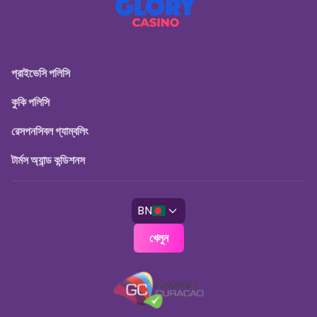
প্রাইভেসি পলিসি
কুকি পলিসি
রেসপনসিবল গ্যাম্বলিং
টার্মস অ্যান্ড কন্ডিশনস
BN
খেলুন