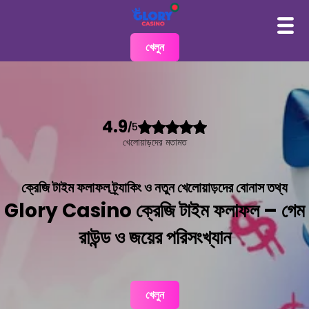
খেলুন
4.9
/
5
খেলোয়াড়দের মতামত
ক্রেজি টাইম ফলাফল ট্র্যাকিং ও নতুন খেলোয়াড়দের বোনাস তথ্য
Glory Casino ক্রেজি টাইম ফলাফল – গেম
রাউন্ড ও জয়ের পরিসংখ্যান
খেলুন