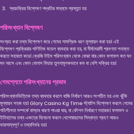
স্বয়ংক্রিয় বিশ্লেষণ পদ্ধতির মাধ্যমে প্রস্তুত হয়
পরিসংখ্যান বিশ্লেষণ
সংগ্রহ করা তথ্য বিশ্লেষণ করে গেমের সামগ্রিক ধরণ মূল্যায়ন করা হয়। এই
বিশ্লেষণ প্রক্রিয়ায় গাণিতিক মডেল ব্যবহার করা হয়, যা দীর্ঘমেয়াদী প্রবণতা শনাক্ত
করতে সহায়তা করে। ক্রেজি টাইম পরিসংখ্যান থেকে বোঝা যায় কোন ফলাফল কত ঘন
ঘন আসে এবং কোন বোনাস ফিচার তুলনামূলকভাবে কম বা বেশি সক্রিয় হয়।
গেমপ্লেতে পরিসংখ্যানের প্রভাব
পরিসংখ্যানভিত্তিক তথ্য ব্যবহার করলে বাজি নির্ধারণ আরও সংগঠিত হয় এবং ঝুঁকি
মূল্যায়ন সহজ হয়। Glory Casino Kg Time স্ট্যাটস বিশ্লেষণ করলে গেমের
গতিশীলতা সম্পর্কে বাস্তব ধারণা পাওয়া যায়, যা কৌশল নির্ধারণে সহায়ক। ফলাফল ও
ইতিহাসের তথ্য একত্রে বিবেচনা করলে খেলোয়াড়দের সিদ্ধান্ত গ্রহণ আরও
ভারসাম্যপূর্ণ ও তথ্যনির্ভর হয়।