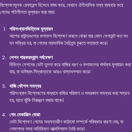
বিশ্লেষণমূলক রেফারেন্স হিসেবে কাজ করে, যেখানে ঐতিহাসিক তথ্য ব্যবহার করে
গেমের গতিশীলতা মূল্যায়ন করা যায়।
পরিসংখ্যানভিত্তিক মূল্যায়ন
আগের রাউন্ডগুলোর ফলাফল বিশ্লেষণ করলে বোঝা যায় কোন সেগমেন্ট কত ঘন
ঘন সক্রিয় হয়, যা গেমের স্বাভাবিক বৈচিত্র্য বুঝতে সহায়তা করে।
সেশন পারফরম্যান্স পর্যবেক্ষণ
বিভিন্ন সেশনের ডেটা তুলনা করে বাজির ধরণ ও ফলাফলের পার্থক্য মূল্যায়ন করা
যায়, যা ভবিষ্যৎ সিদ্ধান্তকে আরও বাস্তবসম্মত করে।
বাজি কৌশল সমন্বয়
পরিসংখ্যান বিশ্লেষণের মাধ্যমে বাজির পরিমাণ ও সময়কাল সমন্বয় করা সম্ভব
হয়, যাতে ঝুঁকি নিয়ন্ত্রণ বজায় থাকে।
গেম মেকানিক্স বোঝা
ডেটা বিশ্লেষণ গেমের অভ্যন্তরীণ কাঠামো সম্পর্কে পরিষ্কার ধারণা দেয়, যা
গেমপ্লের সময় অতিরিক্ত আত্মবিশ্বাস তৈরি করে।