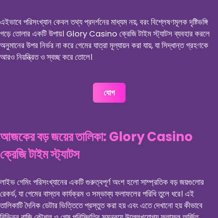
এইভাবে পরিসংখ্যান কেবল তথ্য প্রদর্শনের মাধ্যম নয়, বরং বিশ্লেষণমূলক দৃষ্টিভঙ্গি
গড়ে তোলার একটি উপায়। Glory Casino ক্রেজি টাইম স্ট্যাটস ব্যবহার করলে
অনুমানের উপর নির্ভর না করে গেমের যাত্রা মূল্যায়ন করা যায়, যা সিদ্ধান্ত গ্রহণকে
আরও নিয়ন্ত্রিত ও স্বচ্ছ করে তোলে।
যোগ
আজকের বড় জয়ের তালিকা: Glory Casino
ক্রেজি টাইম স্ট্যাটস
লাইভ গেমিং পরিসংখ্যানের একটি গুরুত্বপূর্ণ অংশ হলো সাম্প্রতিক বড় জয়গুলোর
রেকর্ড, যা গেমের বাস্তব কার্যক্রম ও সম্ভাব্য ফলাফলের পরিধি তুলে ধরে। এই
তালিকাটি দৈনিক ডেটার ভিত্তিতে প্রস্তুত করা হয় এবং এতে দেখানো হয় কীভাবে
বিভিন্ন বাজি কৌশল ও গেম পরিস্থিতির সমন্বয়ে উল্লেখযোগ্য ফলাফল অর্জিত