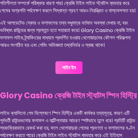
গতিশীলতা সম্পর্কে পরিষ্কার ধারণা পায়। ক্রেজি টাইম লাইভ স্ট্যাটস ব্যবহার করে
গেমের অগ্রগতি পর্যবেক্ষণ করলে সিদ্ধান্ত গ্রহণ আরও নিয়ন্ত্রিত ও বাস্তবসম্মত হয়।
এই আপডেটেড স্কোর ও ফলাফলের তথ্য শুধুমাত্র বর্তমান অবস্থা দেখায় না, বরং
ভবিষ্যৎ রাউন্ডের জন্য প্রস্তুত হতে সহায়তা করে। Glory Casino ক্রেজি টাইম
ফলাফল লাইভ ট্র্যাকিংয়ের মাধ্যমে প্রদর্শিত হওয়ায় খেলোয়াড়দের কৌশল পরিকল্পনা
আরও সংগঠিত হয় এবং গেমিং অভিজ্ঞতা তথ্যনির্ভর ও স্বচ্ছ থাকে।
সাইন ইন
Glory Casino ক্রেজি টাইম স্ট্যাটস স্পিন হিস্ট্রি
লাইভ ক্যাসিনো গেম বিশ্লেষণে স্পিন হিস্ট্রি একটি কার্যকর তথ্যসূত্র, কারণ এটি
পূর্ববর্তী রাউন্ডগুলোর ফলাফল ও মাল্টিপ্লায়ার আচরণ স্পষ্টভাবে তুলে ধরে। প্রতিটি রাউন্ড
স্বয়ংক্রিয়ভাবে রেকর্ড করা হয়, ফলে খেলোয়াড়রা গেমের প্রবণতা ও ফলাফলের বণ্টন
পর্যবেক্ষণ করতে পারে। ক্রেজি টাইম লাইভ স্ট্যাটস ব্যবহার করে এই ইতিহাস