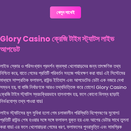
খেলুন সাথেই
Glory Casino ক্রেজি টাইম স্ট্যাটস লাইভ
আপডেট
লাইভ স্কোর ও পরিসংখ্যান প্রদর্শন ব্যবস্থা খেলোয়াড়দের জন্য তাৎক্ষণিক তথ্য
নিশ্চিত করে, যাতে গেমের প্রতিটি পরিবর্তন সহজে পর্যবেক্ষণ করা যায়। এই সিস্টেমের
মাধ্যমে সাম্প্রতিক ফলাফল, রাউন্ড ইতিহাস এবং আপডেটেড ডেটা এক নজরে দেখা
সম্ভব হয়, যা বাজি নির্ধারণকে আরও তথ্যভিত্তিক করে তোলে। Glory Casino
ক্রেজি টাইম স্ট্যাটস স্বয়ংক্রিয়ভাবে হালনাগাদ হয়, ফলে কোনো বিলম্ব ছাড়াই
নির্ভরযোগ্য তথ্য পাওয়া যায়।
লাইভ স্ট্যাটসের মূল সুবিধা হলো গেম চলাকালীন পরিস্থিতি বিশ্লেষণের সুযোগ।
প্রতিটি রাউন্ড শেষ হওয়ার সঙ্গে সঙ্গে ফলাফল যুক্ত হয় এবং আগের ডেটার সাথে তুলনা
করা যায়। এর ফলে খেলোয়াড়রা গেমের ধরণ, ফলাফলের পুনরাবৃত্তি এবং সামগ্রিক