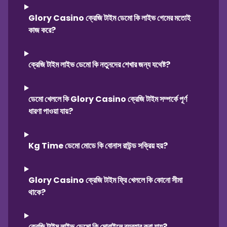
Glory Casino ক্রেজি টাইম ডেমো কি লাইভ গেমের মতোই
কাজ করে?
ক্রেজি টাইম লাইভ ডেমো কি নতুনদের শেখার জন্য যথেষ্ট?
ডেমো খেললে কি Glory Casino ক্রেজি টাইম সম্পর্কে পূর্ণ
ধারণা পাওয়া যায়?
Kg Time ডেমো মোডে কি বোনাস রাউন্ড সক্রিয় হয়?
Glory Casino ক্রেজি টাইম ফ্রি খেললে কি কোনো সীমা
থাকে?
ক্রেজি টাইম লাইভ ডেমো কি মোবাইলে ব্যবহার করা যায়?