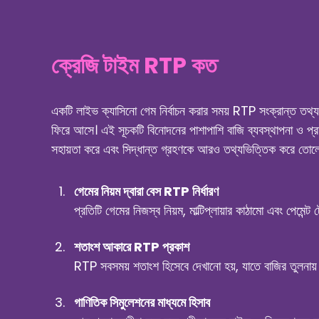
ক্রেজি টাইম RTP কত
একটি লাইভ ক্যাসিনো গেম নির্বাচন করার সময় RTP সংক্রান্ত তথ্য জান
ফিরে আসে। এই সূচকটি বিনোদনের পাশাপাশি বাজি ব্যবস্থাপনা ও প
সহায়তা করে এবং সিদ্ধান্ত গ্রহণকে আরও তথ্যভিত্তিক করে তোল
গেমের নিয়ম দ্বারা বেস RTP নির্ধারণ
প্রতিটি গেমের নিজস্ব নিয়ম, মাল্টিপ্লায়ার কাঠামো এবং পেমেন
শতাংশ আকারে RTP প্রকাশ
RTP সবসময় শতাংশ হিসেবে দেখানো হয়, যাতে বাজির তুলনায় সম্
গাণিতিক সিমুলেশনের মাধ্যমে হিসাব