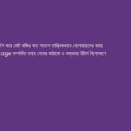
ির্দেশ করে মোট বাজির কত শতাংশ তাত্ত্বিকভাবে খেলোয়াড়দের কাছে
 সম্পর্কিত তথ্য গেমের কাঠামো ও সম্ভাব্য রিটার্ন বিশ্লেষণে