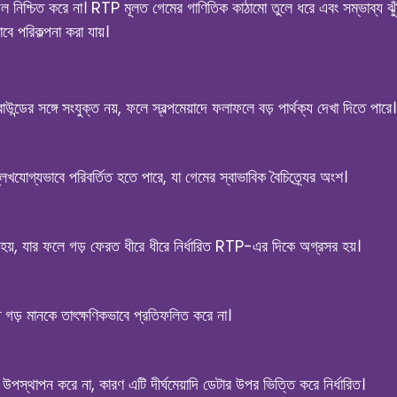
ফল নিশ্চিত করে না। RTP মূলত গেমের গাণিতিক কাঠামো তুলে ধরে এবং সম্ভাব্য ঝুঁ
 পরিকল্পনা করা যায়।
রাউন্ডের সঙ্গে সংযুক্ত নয়, ফলে স্বল্পমেয়াদে ফলাফলে বড় পার্থক্য দেখা দিতে পারে।
োগ্যভাবে পরিবর্তিত হতে পারে, যা গেমের স্বাভাবিক বৈচিত্র্যের অংশ।
ত হয়, যার ফলে গড় ফেরত ধীরে ধীরে নির্ধারিত RTP-এর দিকে অগ্রসর হয়।
ৃত গড় মানকে তাৎক্ষণিকভাবে প্রতিফলিত করে না।
স্থাপন করে না, কারণ এটি দীর্ঘমেয়াদি ডেটার উপর ভিত্তি করে নির্ধারিত।