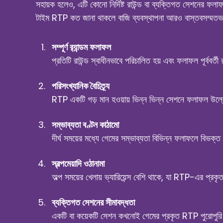
সহায়ক হলেও, এটি কোনো নির্দিষ্ট রাউন্ড বা ব্যক্তিগত সেশনের ফলা
টাইম RTP কত জানা থাকলে বাজি ব্যবস্থাপনা আরও বাস্তবসম্মতভাবে
সম্পূর্ণ র‌্যান্ডম ফলাফল
প্রতিটি রাউন্ড স্বাধীনভাবে পরিচালিত হয় এবং ফলাফল পূর্ববর্তী 
পরিসংখ্যানিক বৈচিত্র্য
RTP একটি গড় মান হওয়ায় ভিন্ন ভিন্ন সেশনে ফলাফল উল্লেখয
সম্ভাব্যতা বণ্টন কাঠামো
দীর্ঘ সময়ের মধ্যে গেমের সম্ভাব্যতা বিভিন্ন ফলাফলে বিভক্
স্বল্পমেয়াদি ওঠানামা
অল্প সময়ের খেলায় ভ্যারিয়েন্স বেশি থাকে, যা RTP-এর প্রক
ব্যক্তিগত সেশনের সীমাবদ্ধতা
একটি বা কয়েকটি সেশন কখনোই গেমের প্রকৃত RTP পুরোপুরি উপ