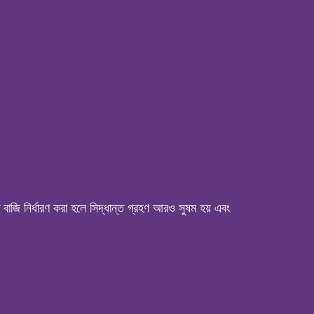
ি নির্ধারণ করা হলে সিদ্ধান্ত গ্রহণ আরও সুষম হয় এবং