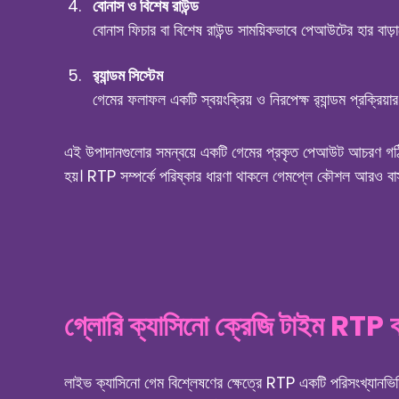
বোনাস ও বিশেষ রাউন্ড
বোনাস ফিচার বা বিশেষ রাউন্ড সাময়িকভাবে পেআউটের হার বাড়া
র‌্যান্ডম সিস্টেম
গেমের ফলাফল একটি স্বয়ংক্রিয় ও নিরপেক্ষ র‌্যান্ডম প্রক্রিয়ার
এই উপাদানগুলোর সমন্বয়ে একটি গেমের প্রকৃত পেআউট আচরণ গঠিত হ
হয়। RTP সম্পর্কে পরিষ্কার ধারণা থাকলে গেমপ্লে কৌশল আরও বাস্
গ্লোরি ক্যাসিনো ক্রেজি টাইম RTP
লাইভ ক্যাসিনো গেম বিশ্লেষণের ক্ষেত্রে RTP একটি পরিসংখ্যানভিত্ত