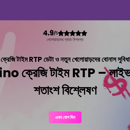
4.9
/
5
খেলোয়াড়দের দ্বারা বিশ্বস্ত
ক্রেজি টাইম RTP ডেটা ও নতুন খেলোয়াড়দের বোনাস সুবিধা
o ক্রেজি টাইম RTP – লাইভ
শতাংশ বিশ্লেষণ
এখন যোগ দিন