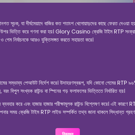
ানগত সূচক, যা দীর্ঘমেয়াদে বাজির কত শতাংশ খেলোয়াড়দের কাছে ফেরত দেওয়া হয
যাংশের উপর ভিত্তি করে গণনা করা হয়। Glory Casino ক্রেজি টাইম RTP সংক্রান
রণ ও গেম নির্বাচনকে আরও যুক্তিসঙ্গত করতে সহায়তা করে।
াদে গেমের সম্ভাব্য পেআউট নির্দেশ করে। উদাহরণস্বরূপ, যদি কোনো গেমের RTP ৯৬%
়, বরং বিপুল সংখ্যক রাউন্ড বা স্পিনের গড় ফলাফলের ভিত্তিতে নির্ধারিত হয়।
ডেল ব্যবহার করে এবং হাজার হাজার পরীক্ষামূলক রাউন্ড বিশ্লেষণ করে। এই কারণে R
পনার সময় ক্রেজি টাইম RTP লাইভ সম্পর্কিত তথ্য জানা থাকলে সিদ্ধান্ত গ্রহণ আর
নিবন্ধন